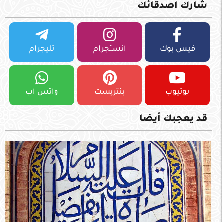
شارك اصدقائك
فيس بوك
انستجرام
تليجرام
يوتيوب
بنتريست
واتس اب
قد يعجبك أيضا