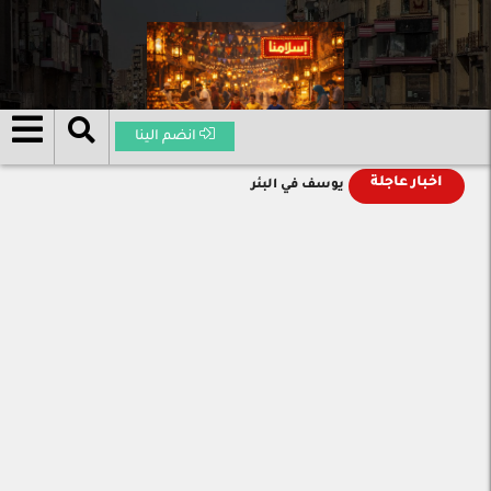
انضم الينا
اخبار عاجلة
يوسف في البئر