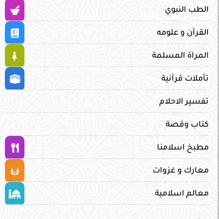
الطب النبوي
القرآن و علومه
المراة المسلمة
تأملات قرآنية
تفسير الاحلام
كتاب وقصة
مطبخ اسلامنا
معارك و غزوات
معالم اسلامية