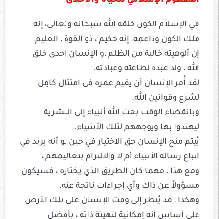
المفهوم الإسلامي للحياة والأخلاق
في الإسلام الكون خلقه الله سبحانه وتعالى، إنه
ملك الكون وداعمه. إنه حكيم ، ذو القوة ، العليم.
إن ألوهيته خالية من الظلم ،و الإنسان احدى خلق
الله ، ولد عبده لطاعته وعبادته.
لقد أُمر الإنسان أن يقيم عمره في امتثال كامِل
لشرع وقوانين الله.
وبانقضاء الوقت بعث الله أنبياء إلى البشرية
ليهتدوا بها ويوجههم لتلك الأشياء.
يُيتم منح الإنسان حق الاختيار في حين لو أنه يريد في
اتباع رسالة الأنبياء أم لا والالتزام بتعاليمهم ،
ومع هذا ، مهما كان الطريق الذي يختاره ، فسيكون
مسؤولاً عن ذاك وأي إجراءات ناتجة عنه.
وهكذا ، قد يُنظر إلى وقت الإنسان على تلك الأرض
على أساس أنه إمكانية لتهيئة ذاته ، بأفضل