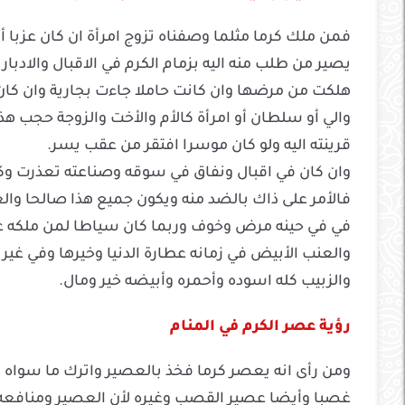
فمن ملك كرما مثلما وصفناه تزوج امرأة ان كان عزبا أ
يصير من طلب منه اليه بزمام الكرم في الاقبال والادبار
هلكت من مرضها وان كانت حاملا جاءت بجارية وان كان
والي أو سلطان أو امرأة كالأم والأخت والزوجة حجب هذا
قرينته اليه ولو كان موسرا افتقر من عقب يسر.
وان كان في اقبال ونفاق في سوقه وصناعته تعذرت و
فالأمر على ذاك بالضد منه ويكون جميع هذا صالحا وال
في في حينه مرض وخوف وربما كان سياطا لمن ملكه على
والعنب الأبيض في زمانه عطارة الدنيا وخيرها وفي غير 
والزبيب كله اسوده وأحمره وأبيضه خير ومال.
رؤية عصر الكرم في المنام
ومن رأى انه يعصر كرما فخذ بالعصير واترك ما سواه و
غصبا وأيضا عصير القصب وغيره لأن العصير ومنافعه يغ