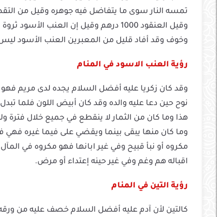
تمسه النار سوى ما يتفاضل فيه جوهره وقيل من التقط 
وقيل العنقود 1000 درهم وقيل إن العنب الأسود ثروة لا يوجد وإذا رآه مدلى من كرمه فهو برد قاسي
وخوف وقد أفاد قليل من المعبرين العنب الأسود ليس يك
رؤية العنب الاسود في المنام
وقد كان زكريا عليه أفضل السلام يجده لدى مريم فهو ل
نوح حين دعا عليه والده وقد كان أبيض اللون فلما تبد
هذا وما كان من الثمار لا ينقطع في جميع خلال فترة و
وما كان منها يبقى بينما ويقضي على فيما غيره فهي ف
مكروه أو نبأ قبيح وفي غير ابانها فهو مكروه في المآل
اقباله هم وغم وفي غير حينه إعتداء أو مرض.
رؤية التين في المنام
كالتين لأن آدم عليه أفضل السلام خصف عليه من ورقه