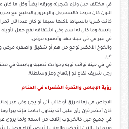
في مختلف حين ولزم شجرته وورقه ايضاً وكل ما كان من
اللون كان مرضا كالسفرجل والزعرور والبطيخ مع ضرره
كانت ضربا بالسياط لآكلها سيما لو كان عددا لأن ثمر 
يابسة وما كان له اسم وفي اشتقاقه نفع حمل تأويله 
في غير في في حينه جهد وأصفره مرض.
والخوخ الأخضر توجع من هم أو شقيق واصفره مرض و
غير
في في حينه نوائب توبه وحوادث تصيبه ويابسة في مخ
رجل شريف نفاع ذو إبتهاج وعز وسلطنة.
رؤية الإجاص والثمرة الخضراء في المنام
الاجاص في زمانه رزق أو غائب أتى أو يجئ وفي غير زمان
كان أخضر فإن رأى عليل أنه يتناول اجاصا فإنه يبرأ و
في جميع حين كالخرنوب إتلاف من اسمه ولما يروى عن
وربما دل التين الأخضر والعنب الأبيض أثناء فصل الشت