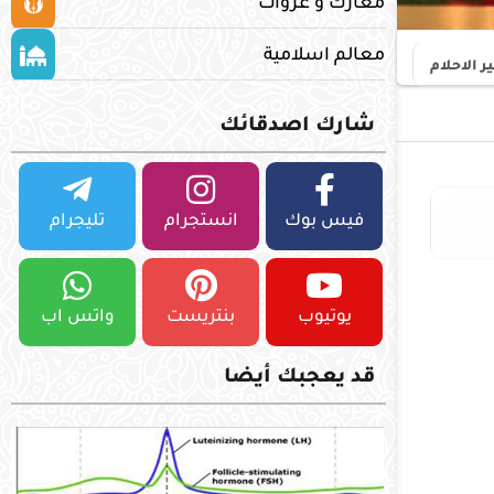
معارك و غزوات
معالم اسلامية
 الاحلام
شارك اصدقائك
فيس بوك
انستجرام
تليجرام
يوتيوب
بنتريست
واتس اب
قد يعجبك أيضا