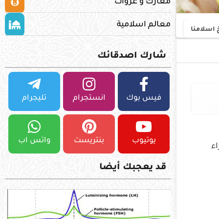
معارك و غزوات
معالم اسلامية
 اسلامنا
شارك اصدقائك
فيس بوك
انستجرام
تليجرام
يوتيوب
بنتريست
واتس اب
اء
قد يعجبك أيضا