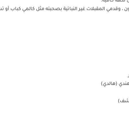
 نكهة كافية.
Hariyali C مع شرائح الليمون ، وقدمي المقبلات غير النباتية بصحبته مثل كالمي كباب أو