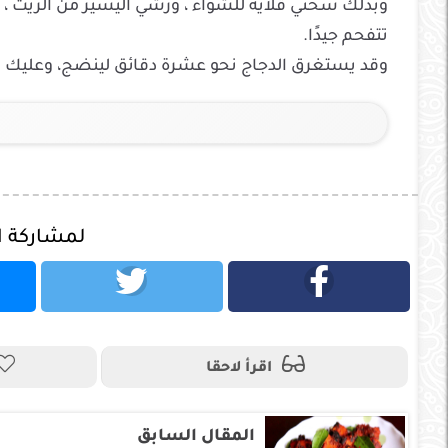
وبذلك سخني قلاية للشواء ، ورشي اليسير من الزيت ، 
تتفحم جيدًا.
وقد يستغرق الدجاج نحو عشرة دقائق لينضج، وعليك ب
لمشاركة 
اقرأ لاحقا
المقال السابق