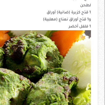
لطحن
1 قدَح كزبرة (ضانية) أوراق
و1 قدَح أوراق نعناع (مهلبية)
1 فلفل أخضر