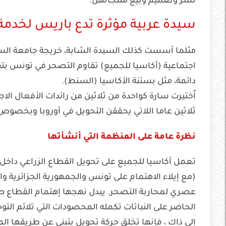
نشر وتعميم وبيع منتجاتهن.
سيدة عربية مؤثرة تدع باريس لخدمة
مثلما أسست كذلك السيدة الشابة، خريجة جامعة الس
اجتماعية (أكاسيا للجميع) تقاوم التصحر في تونس بتق
دائمة، مثل بستنة الأكاسيا (السنط).
اُختيرت سارة كواحدة من ثلاثين من رائدات الأفعال ال
ثلاثين عاما اللاتي يحققن التحويل في أوروبا وبخصوص الع
نظرة عامة على المنظمة التي أنشأتها
تعمل أكاسيا للجميع على تحويل القطاع الزراعي داخل
(مع إيلاء الاهتمام على تونس والجمهورية الجزائرية 
عصري لمحاربة التصحر. يبدل نهجها إهتمام القطاع 
الحاضر على النباتات تكمله المحصودات التي تلائم التوج
إلى ذاك ، فإنها تخلق حركة تحويل يتبنى عن طريقها الم