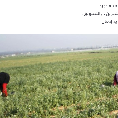
يئة دورة
تمرين ، والتسويق.
يد إدخال