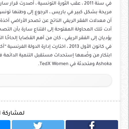
في سنة 2011 ، عقب الثورة التونسية ، أصدرت قرار سارة ، التي كانت تقطن حياة
مريحة بشكل كبير في باريس ، الرجوع إلى وطنها تونس
أن معدلات الفقر الريفي الناتج عن تصحر الأراضي آخذة
أدت تلك المحاولة المفتوحة إلى اقتناع سارة بأن التصحر
يؤديان إلى الفقر الريفي ، كان من أهم القضايا إلحاحًا ا
في كانون الأول 2013 ، اختارت إدارة الدولة الفرنسية “أكاسيا للجميع” كواحد من مائة
ابتكار من وضْعها إستحداث مستقبل التنمية الدائمة في
Ashoka ومتحدثة في TedX Women.
لمشاركة 