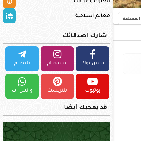
معارك و غزوات
معالم اسلامية
 المسلمة
شارك اصدقائك
فيس بوك
انستجرام
تليجرام
يوتيوب
بنتريست
واتس اب
قد يعجبك أيضا