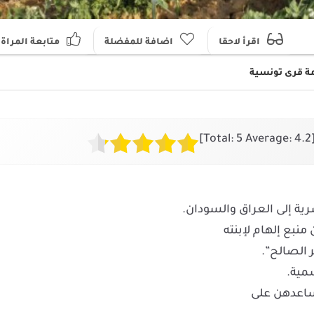
اقرأ لاحقا
اضافة للمفضلة
متابعة المراة
مة قرى تونسية
]
5
Average:
4.2
[Tot
ية إلى العراق والسودان.
نبع إلهام لإبنته
ر الصالح”.
مية.
تساعدهن على