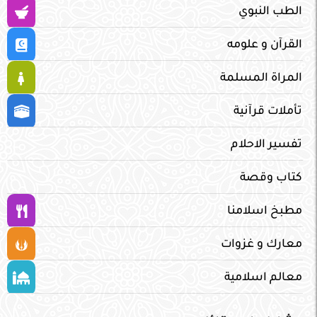
الطب النبوي
القرآن و علومه
المراة المسلمة
تأملات قرآنية
تفسير الاحلام
كتاب وقصة
مطبخ اسلامنا
معارك و غزوات
معالم اسلامية