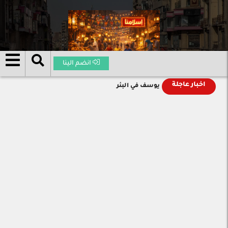
انضم الينا
اخبار عاجلة
يوسف في البئر