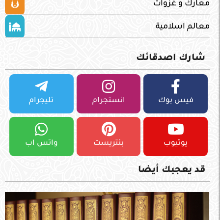
معارك و غزوات
معالم اسلامية
شارك اصدقائك
فيس بوك
انستجرام
تليجرام
يوتيوب
بنتريست
واتس اب
قد يعجبك أيضا