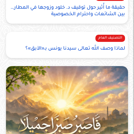
حقيقة ما أُثير حول توقيف د. خلود وزوجها في المطار…
بين الشائعات واحترام الخصوصية
التصنيف العام
لماذا وصف الله تعالى سيدنا يونس بـ«الآبق»؟