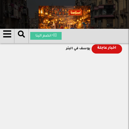
انضم الينا
اخبار عاجلة
يوسف في البئر