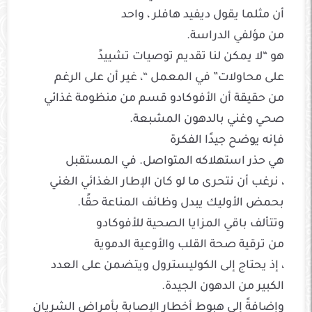
أن
مثلما
يقول
ديفيد هافلر ،
واحد
من
مؤلفي
الدراسة.
هو “لا
يمكن لنا
تقديم توصيات
تشييد
على
محاولات
” في
المعمل
“،
غير أن
على الرغم
من
حقيقة أن الأفوكادو
قسم من
منظومة
غذائي
صحي وغني
بالدهون
المشبعة.
فإنه
يوضح
جيدًا الفكرة
هي
حذر
استهلاكه
المتواصل
. في المستقبل
،
نرغب
أن نتحرى ما
لو كان
الإطار
الغذائي الغني
بحمض الأوليك
يبدل
وظائف المناعة حقًا.
وتتألف
باقي
المزايا
الصحية للأفوكادو
من
ترقية
صحة
القلب
والأوعية الدموية
،
إذ
يحتاج
إلى الكوليسترول
ويتضمن
على
العدد
الكبير من
الدهون
الجيدة.
وإضافةً إلى
هبوط
أخطار
الإصابة
بأمراض الشريان