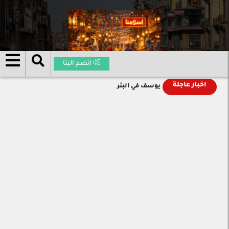
انضم الينا
اخبار عاجلة
يوسف في البئر