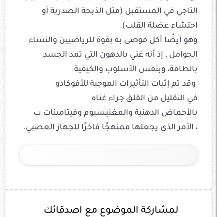
التاجي في المستقبل (مثل الذبحة الصدرية أو
احتشاء عضلة
القلب
).
وهو أيضًا
أكل
موصى به
بقوة
للرياضيين والنساء
الحوامل ،
إذ
أنه غني
بالدهون
التي تمد
الجسد
بالطاقة، وبنفس
الأسلوب والكيفية.
وقد تم
إثبات
التأثيرات
الموجبة
للأفوكادو
في
التقليل من
القلق
جراء
غناه
بالأحماض
الدهنية
والمغنيسيوم وفيتامينات ب
،
الأمر الذي
يجعلها
ممنهج
ًا
فاخر
ًا للجهاز العصبي.
لمشاركة الموضوع مع اصدقائك