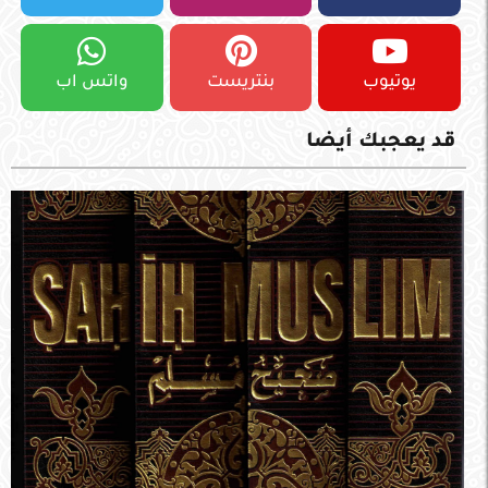
يوتيوب
بنتريست
واتس اب
قد يعجبك أيضا