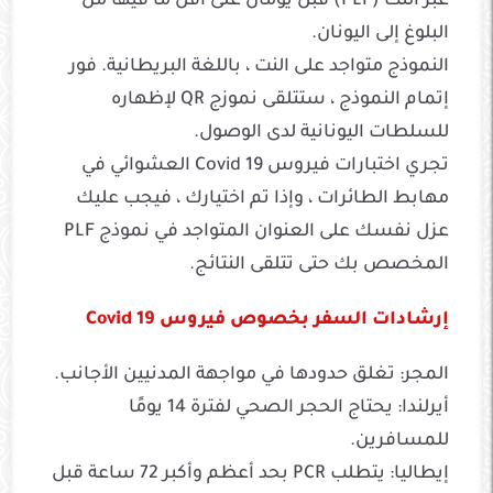
عبر النت (PLF) قبل يومان على أقل ما فيها من
البلوغ إلى اليونان.
النموذج متواجد على النت ، باللغة البريطانية. فور
إتمام النموذج ، ستتلقى نموزج QR لإظهاره
للسلطات اليونانية لدى الوصول.
تجري اختبارات فيروس Covid 19 العشوائي في
مهابط الطائرات ، وإذا تم اختيارك ، فيجب عليك
عزل نفسك على العنوان المتواجد في نموذج PLF
المخصص بك حتى تتلقى النتائج.
إرشادات السفر بخصوص فيروس Covid 19
المجر: تغلق حدودها في مواجهة المدنيين الأجانب.
أيرلندا: يحتاج الحجر الصحي لفترة 14 يومًا
للمسافرين.
إيطاليا: يتطلب PCR بحد أعظم وأكبر 72 ساعة قبل