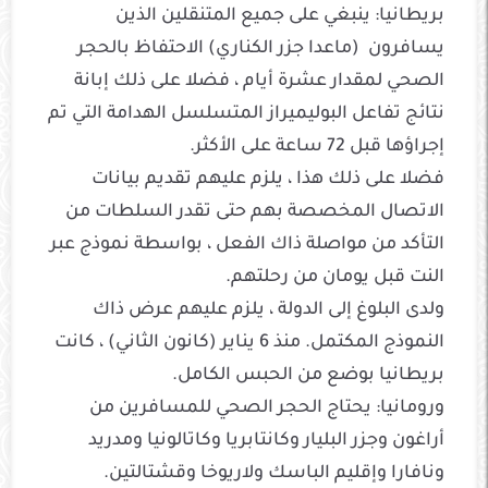
بريطانيا: ينبغي على جميع المتنقلين الذين
يسافرون (ماعدا جزر الكناري) الاحتفاظ بالحجر
الصحي لمقدار عشرة أيام ، فضلا على ذلك إبانة
نتائج تفاعل البوليميراز المتسلسل الهدامة التي تم
إجراؤها قبل 72 ساعة على الأكثر.
فضلا على ذلك هذا ، يلزم عليهم تقديم بيانات
الاتصال المخصصة بهم حتى تقدر السلطات من
التأكد من مواصلة ذاك الفعل ، بواسطة نموذج عبر
النت قبل يومان من رحلتهم.
ولدى البلوغ إلى الدولة ، يلزم عليهم عرض ذاك
النموذج المكتمل. منذ 6 يناير (كانون الثاني) ، كانت
بريطانيا بوضع من الحبس الكامل.
ورومانيا: يحتاج الحجر الصحي للمسافرين من
أراغون وجزر البليار وكانتابريا وكاتالونيا ومدريد
ونافارا وإقليم الباسك ولاريوخا وقشتالتين.