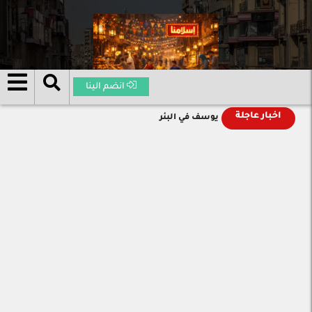
انضم الينا
اخبار عاجلة
يوسف في البئر