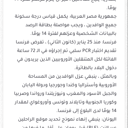
يومًا.
جمهورية مصر العربية: يكمل قياس درجة سخونة
جميع الوافدين ، ويجب مواصلة بطاقة الرصد
بالبيانات الشخصية وعزلهم لفترة 14 يومًا.
فرنسا: منذ 25 يناير (كانون الثاني) ، تفرض فرنسا
تقديم اختبار PCR سلبي تم إجراؤه في الـ 72 ساعة
الفائتة لكل المتنقلين الأوروبيين الذين يريدون في
دخول البلاد بالطائرة.
وبالمثل ، ينبغي عزل الوافدين من المساحة
الأوروبية وأستراليا وكندا وجورجيا ودولة اليابان
والجبل الأسود والمغرب ونيوزيلندا ورواندا وصربيا
وكوريا الجنوبية وتايلاند وتونس وأوروغواي لمقدار
14 يومًا لدى البلوغ إلى فرنسا.
اليونان: ينبغي إنهاء نموذج تحديد موقع الراحلين