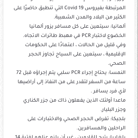
المرتبطة بفيروس Covid 19 التي تنطبق حاضرًا على
الكثير من البلاد والمدن الشعبية.
ألمانيا: سيتعين على كل مسافر يزور ألمانيا
الخضوع لاختبار PCR في مهبط طائرات الاتجاه.
وفي قليل من الحالات ، اعتمادًا على الحكومات
الإقليمية ، سيتعين على السياح تجاوز الحجر
الصحي.
النمسا: يحتاج إجراء PCR سلبي يتم إجراؤه قبل 72
ساعة من السفر لتقدر على من النفاذ إلى أراضيها
لأي فرد يسافر .
ماعدا أولئك الذين يفعلون ذاك من جزر الكناري
وجزر البليار.
بلجيكا: تفرض الحجر الصحي والاختبارات على
الراحلين والمسافرين.
بلغاريا: يتيح للقادمين ، غير أن يلزم عزلهم لفترة 14