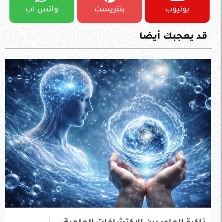
يوتيوب
بنتريست
واتس اب
قد يعجبك أيضا