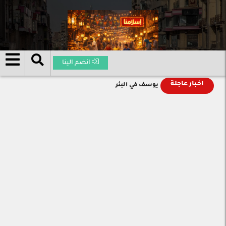
انضم الينا
اخبار عاجلة
يوسف في البئر