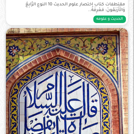
مقتطفات كتاب اختصار علوم الحديث 10 النوع الرَّابِعُ
وَالْأَرْبَعُونَ‏:‏ مَعْرِفَةُ..
الحديث و علومه