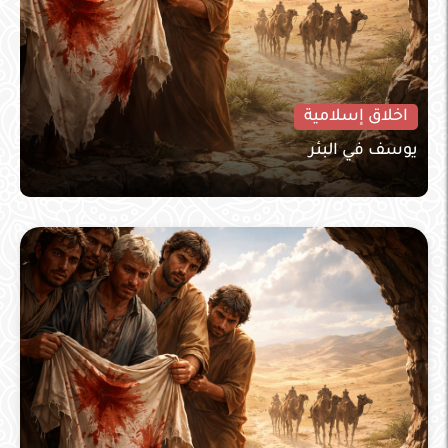
اخلاق إسلامية
يوسف في البئر