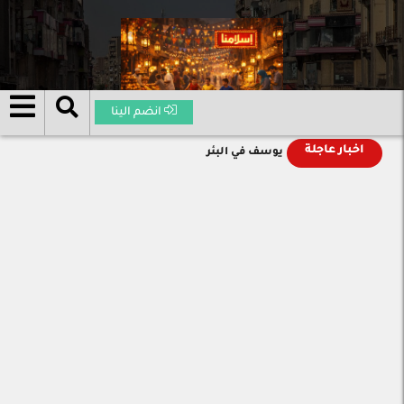
انضم الينا
اخبار عاجلة
يوسف في البئر