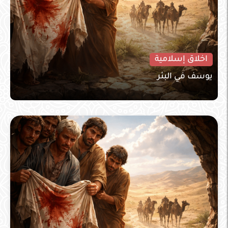
اخلاق إسلامية
يوسف في البئر