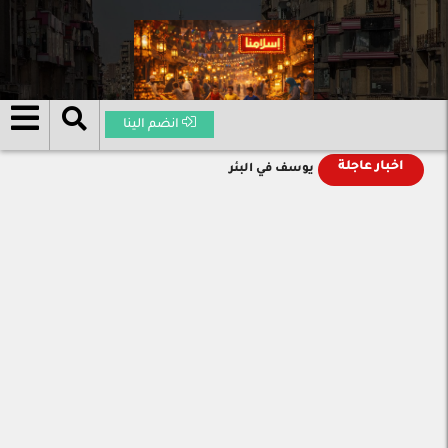
انضم الينا
اخبار عاجلة
يوسف في البئر