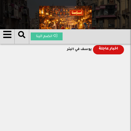
انضم الينا
اخبار عاجلة
يوسف في البئر