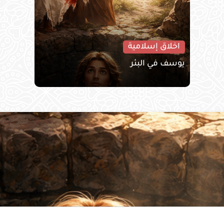
اخلاق إسلامية
يوسف في البئر