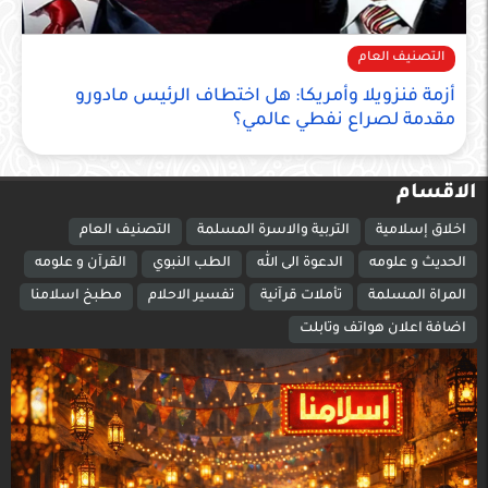
التصنيف العام
أزمة فنزويلا وأمريكا: هل اختطاف الرئيس مادورو
مقدمة لصراع نفطي عالمي؟
الاقسام
اخلاق إسلامية
التربية والاسرة المسلمة
التصنيف العام
الحديث و علومه
الدعوة الى الله
الطب النبوي
القرآن و علومه
المراة المسلمة
تأملات قرآنية
تفسير الاحلام
مطبخ اسلامنا
اضافة اعلان هواتف وتابلت