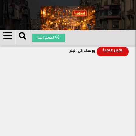
انضم الينا
اخبار عاجلة
يوسف في البئر