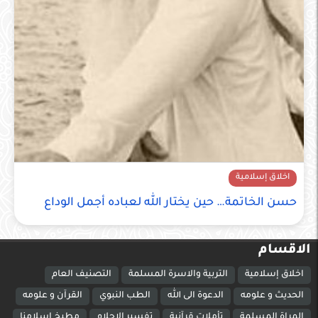
اخلاق إسلامية
حسن الخاتمة… حين يختار الله لعباده أجمل الوداع
الاقسام
اخلاق إسلامية
التربية والاسرة المسلمة
التصنيف العام
الحديث و علومه
الدعوة الى الله
الطب النبوي
القرآن و علومه
المراة المسلمة
تأملات قرآنية
تفسير الاحلام
مطبخ اسلامنا