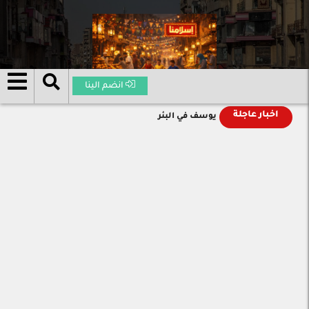
انضم الينا
اخبار عاجلة
يوسف في البئر