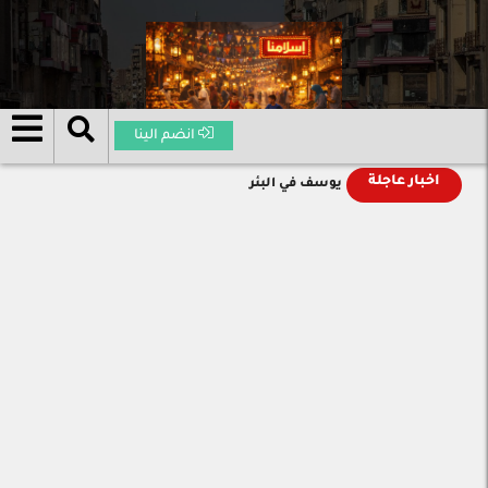
انضم الينا
اخبار عاجلة
يوسف في البئر