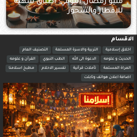
منيو رمضان اليومي: أطباق شهية
للإفطار والسحور
مطبخ اسلامنا
الاقسام
اخلاق إسلامية
التربية والاسرة المسلمة
التصنيف العام
الحديث و علومه
الدعوة الى الله
الطب النبوي
القرآن و علومه
المراة المسلمة
تأملات قرآنية
تفسير الاحلام
مطبخ اسلامنا
اضافة اعلان هواتف وتابلت