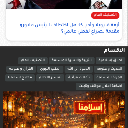
التصنيف العام
أزمة فنزويلا وأمريكا: هل اختطاف الرئيس مادورو
مقدمة لصراع نفطي عالمي؟
الاقسام
اخلاق إسلامية
التربية والاسرة المسلمة
التصنيف العام
الحديث و علومه
الدعوة الى الله
الطب النبوي
القرآن و علومه
المراة المسلمة
تأملات قرآنية
تفسير الاحلام
مطبخ اسلامنا
اضافة اعلان هواتف وتابلت