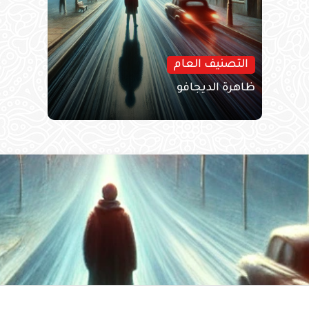
التصنيف العام
ظاهرة الديجافو