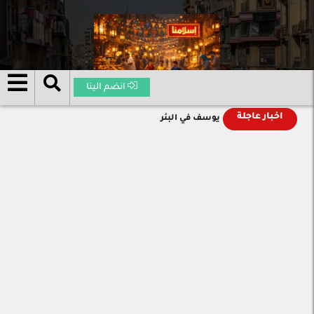
انضم الينا
اخبار عاجلة
يوسف في البئر