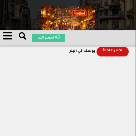
انضم الينا
اخبار عاجلة
يوسف في البئر