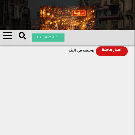
انضم الينا
اخبار عاجلة
يوسف في البئر