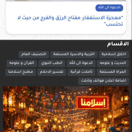
الدعوة الى الله
“معجزة الاستغفار: مفتاح الرزق والفرج من حيث لا
تحتسب”
الاقسام
اخلاق إسلامية
التربية والاسرة المسلمة
التصنيف العام
الحديث و علومه
الدعوة الى الله
الطب النبوي
القرآن و علومه
المراة المسلمة
تأملات قرآنية
تفسير الاحلام
مطبخ اسلامنا
اضافة اعلان هواتف وتابلت