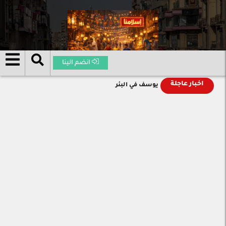
انضم الينا
اخبار عاجلة
يوسف في البئر