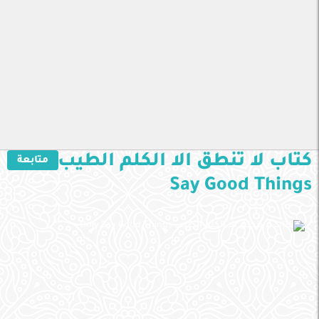
كتاب لا تنطق الا الكلم الطيب Only
متابعة
Say Good Things