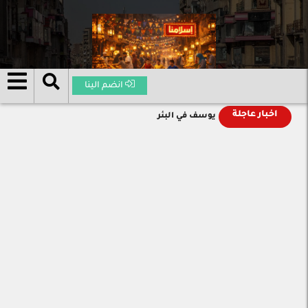
انضم الينا
اخبار عاجلة
يوسف في البئر