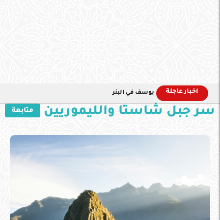
اخبار عاجلة
يوسف في البئر
سر جبل شاستا والليموريين
متابعة