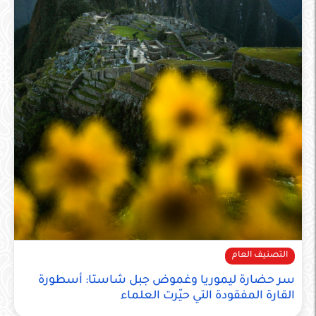
التصنيف العام
سر حضارة ليموريا وغموض جبل شاستا: أسطورة
القارة المفقودة التي حيّرت العلماء