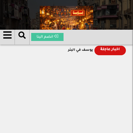
انضم الينا
اخبار عاجلة
يوسف في البئر