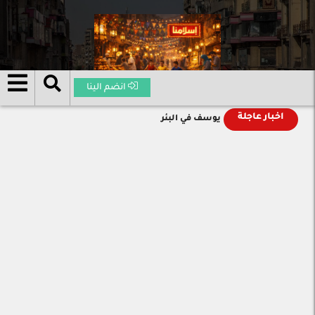
انضم الينا
اخبار عاجلة
يوسف في البئر