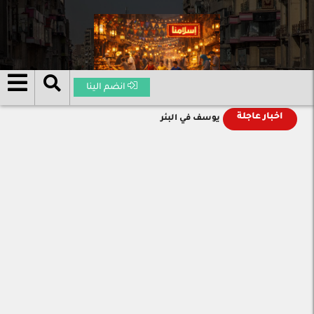
انضم الينا
اخبار عاجلة
يوسف في البئر