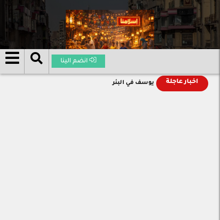
انضم الينا
اخبار عاجلة
يوسف في البئر