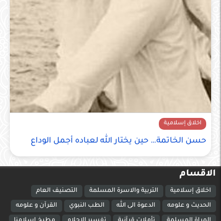
اخلاق إسلامية
حسن الخاتمة… حين يختار الله لعباده أجمل الوداع
الاقسام
اخلاق إسلامية
التربية والاسرة المسلمة
التصنيف العام
الحديث و علومه
الدعوة الى الله
الطب النبوي
القرآن و علومه
المراة المسلمة
تأملات قرآنية
تفسير الاحلام
مطبخ اسلامنا