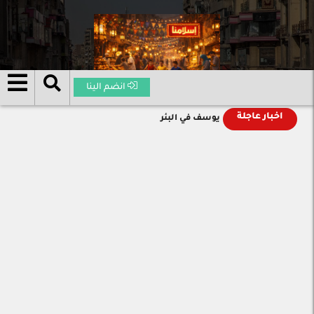
انضم الينا
اخبار عاجلة
يوسف في البئر