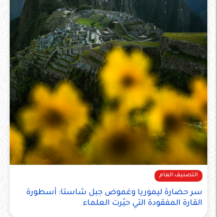
التصنيف العام
سر حضارة ليموريا وغموض جبل شاستا: أسطورة
القارة المفقودة التي حيّرت العلماء