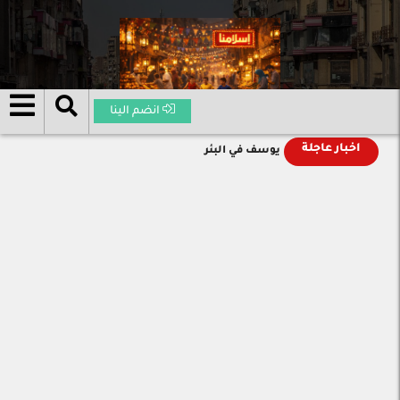
انضم الينا
اخبار عاجلة
يوسف في البئر