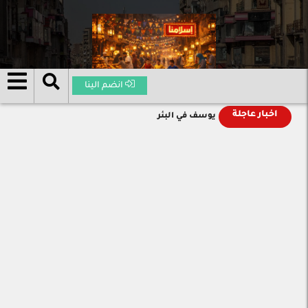
انضم الينا
اخبار عاجلة
يوسف في البئر