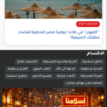
التصنيف العام
“الفيورد” في طابا: جوهرة مصر المخفية لقضاء
عطلتك الصيفية!
الاقسام
اخلاق إسلامية
التربية والاسرة المسلمة
التصنيف العام
الحديث و علومه
الدعوة الى الله
الطب النبوي
القرآن و علومه
المراة المسلمة
تأملات قرآنية
تفسير الاحلام
مطبخ اسلامنا
اضافة اعلان هواتف وتابلت