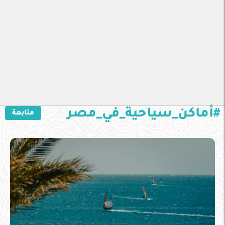
#أماكن_سياحية_في_مصر
متابعة