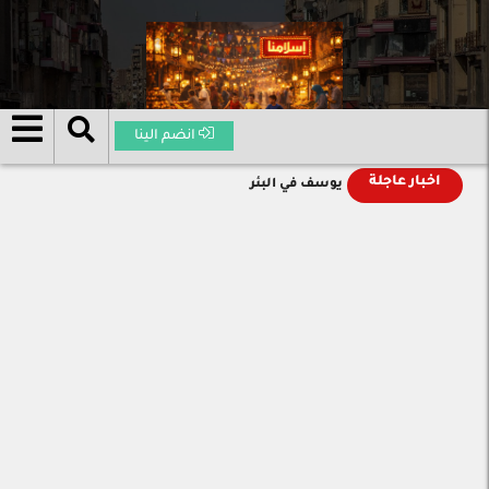
انضم الينا
اخبار عاجلة
يوسف في البئر