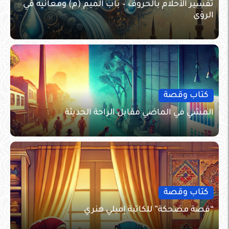
تفسير الأحلام بالحروف – باب الميم (م) ومعانيه في
الرؤى
كتاب وقصة
المشي في الماضي مقابل الراحة الحديثة
كتاب وقصة
“قصة مضحكة” للكاتبة إميلي هنري