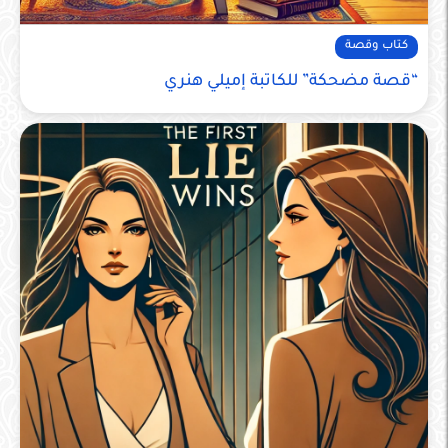
كتاب وقصة
“قصة مضحكة” للكاتبة إميلي هنري