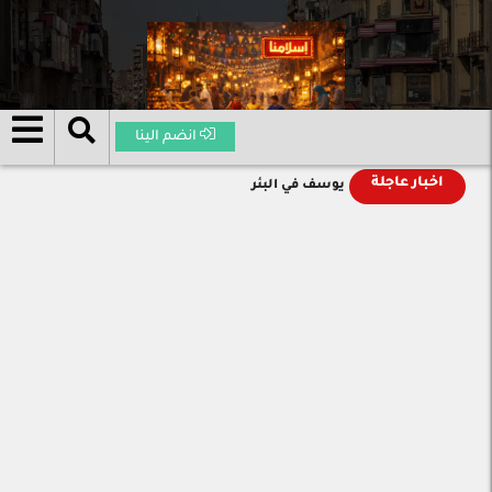
انضم الينا
اخبار عاجلة
يوسف في البئر