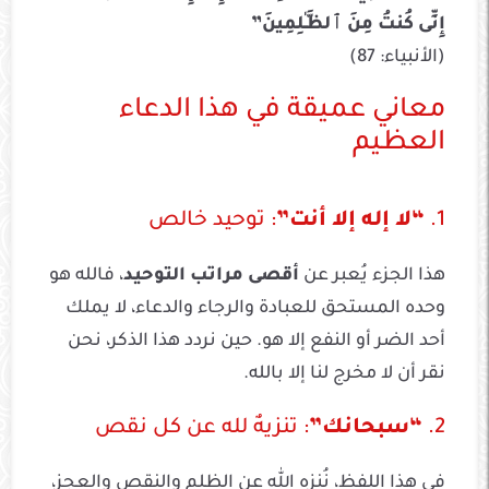
إِنِّى كُنتُ مِنَ ٱلظَّـٰلِمِينَ”
(الأنبياء: 87)
معاني عميقة في هذا الدعاء
العظيم
1.
“لا إله إلا أنت”
: توحيد خالص
هذا الجزء يُعبر عن
أقصى مراتب التوحيد
، فالله هو
وحده المستحق للعبادة والرجاء والدعاء، لا يملك
أحد الضر أو النفع إلا هو. حين نردد هذا الذكر، نحن
نقر أن لا مخرج لنا إلا بالله.
2.
“سبحانك”
: تنزيهٌ لله عن كل نقص
في هذا اللفظ، نُنزه الله عن الظلم والنقص والعجز،