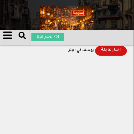
انضم الينا
اخبار عاجلة
يوسف في البئر