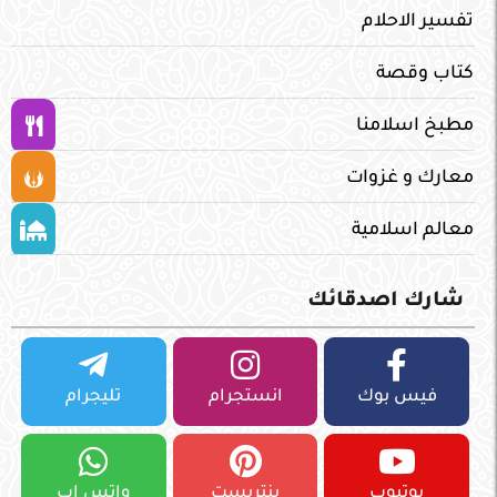
تفسير الاحلام
كتاب وقصة
مطبخ اسلامنا
معارك و غزوات
معالم اسلامية
شارك اصدقائك
فيس بوك
انستجرام
تليجرام
يوتيوب
بنتريست
واتس اب