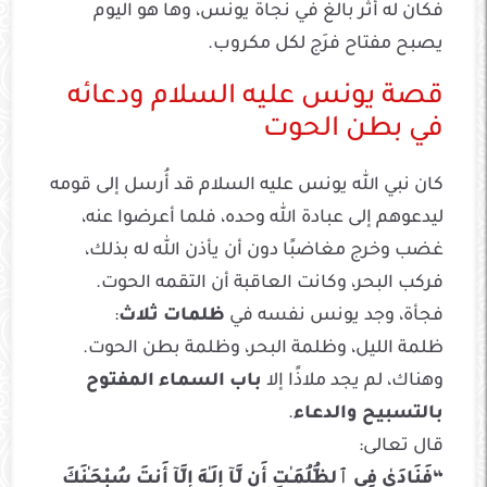
فكان له أثر بالغ في نجاة يونس، وها هو اليوم
يصبح مفتاح فرَج لكل مكروب.
قصة يونس عليه السلام ودعائه
في بطن الحوت
كان نبي الله يونس عليه السلام قد أُرسل إلى قومه
ليدعوهم إلى عبادة الله وحده، فلما أعرضوا عنه،
غضب وخرج مغاضبًا دون أن يأذن الله له بذلك،
فركب البحر، وكانت العاقبة أن التقمه الحوت.
فجأة، وجد يونس نفسه في
ظلمات ثلاث
:
ظلمة الليل، وظلمة البحر، وظلمة بطن الحوت.
وهناك، لم يجد ملاذًا إلا
باب السماء المفتوح
بالتسبيح والدعاء
.
قال تعالى:
“فَنَادَىٰ فِي ٱلظُّلُمَـٰتِ أَن لَّآ إِلَـٰهَ إِلَّآ أَنتَ سُبْحَـٰنَكَ