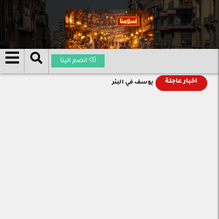
انضم الينا
اخبار عاجلة
يوسف في البئر