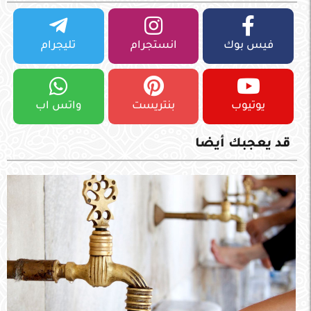
فيس بوك
انستجرام
تليجرام
يوتيوب
بنتريست
واتس اب
قد يعجبك أيضا