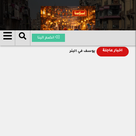
انضم الينا
اخبار عاجلة
يوسف في البئر